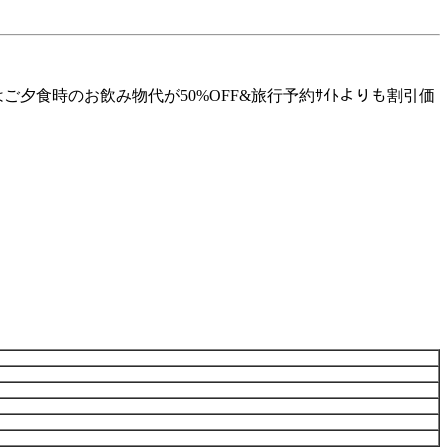
はご夕食時のお飲み物代が50%OFF&旅行予約ｻｲﾄよりも割引価