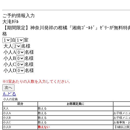
ご予約情報入力
大滝ﾎﾃﾙ
【期間限定】神奈川発祥の柑橘『湘南ｺﾞｰﾙﾄﾞ』ｾﾞﾘｰが無料
格
泊
室
大人
名様
小人A
名様
小人B
名様
小人C
名様
小人D
名様
※1室あたりの人数を入力してください。
もどる
小人の定義
区分
お部屋定員に
大人
数える
小人A
数える
お子様メニ
小人B
数える
お子様メニ
小人C
数える
お食事無・
小人D
数えない
【3歳以上