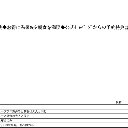
特典◆お得に温泉&夕朝食を満喫◆公式ﾎｰﾑﾍﾟｰｼﾞからの予約特典
説明
ュープラス刺身等と朝食は大人と同じ
ューと朝食は大人と同じ
お布団のみ
限定】お食事無・お布団のみ