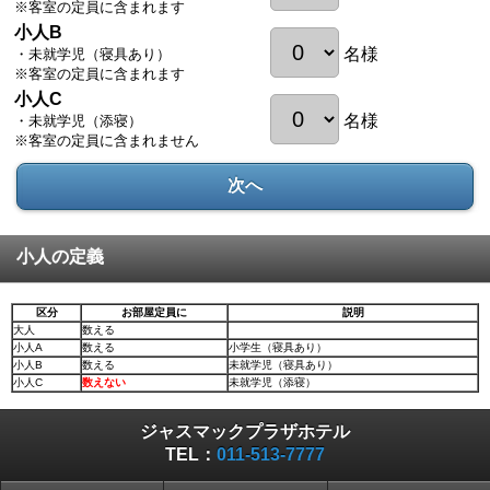
※客室の定員に含まれます
小人B
名様
・未就学児（寝具あり）
※客室の定員に含まれます
小人C
名様
・未就学児（添寝）
※客室の定員に含まれません
次へ
小人の定義
区分
お部屋定員に
説明
大人
数える
小人A
数える
小学生（寝具あり）
小人B
数える
未就学児（寝具あり）
小人C
数えない
未就学児（添寝）
ジャスマックプラザホテル
TEL：
011-513-7777