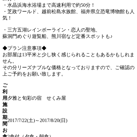
・水晶浜海水浴場まで高速利用で約50分！
・芝政ワールド、越前松島水族館、福井県立恐竜博物館も人
気！
・三方五湖レインボーライン・恋人の聖地、
蘇洞門めぐり遊覧船、熊川宿など定番スポットも♪
◆プラン注意事項◆
お部屋は13平米と少し狭く感じられることもあるかもしれま
せん。
その分リーズナブルな価格となっておりますので、ご確認の
上ご予約をお願い致します。
ご
利
用
夕雅と旬彩の宿 せくみ屋
施
設
期
2017/7/22(土)～2017/8/20(日)
間
お
食
2食付（夕食・朝食）