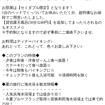
お部屋は【セミダブル限定】となります！
1台のベッドでくっついてお休みいただく分、超特価なお値
段でご用意いたしました。
【貸切露天風呂(50分3240円)】を追加してまったりされるの
もオススメ☆
※予約制となりますので必ず事前にご連絡下さいませ。
お料理はディナーバイキング♪
あれとって、これとって、色々お楽しみ下さい♪
◆このプランの特徴◆
・夕食は和食・洋食ぜ～んぶ食べ放題！
ステーキだって食べ放題☆
・今年は朝食もバイキングに☆
・チェックアウト後も入浴可能 ※清掃時間を除く
◆夏の旅行に海水浴＆観光情報◆
－－－－－－－－－－－－－－－－
・人魚浜海水浴場までは徒歩５分！
・今夏ブルーフラッグ取得☆若狭和田海水浴場までは車で約
25分！