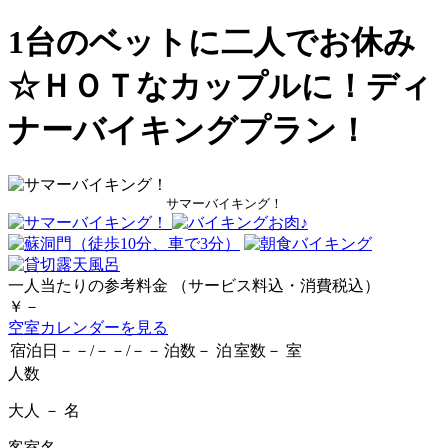
1台のベットに二人でお休み
☆ＨＯＴなカップルに！ディ
ナーバイキングプラン！
サマーバイキング！
一人当たりの参考料金
（サービス料込・消費税込）
￥－
空室カレンダーを見る
宿泊日
－－/－－/－－
泊数
－
泊
室数
－
室
人数
大人
－
名
客室名