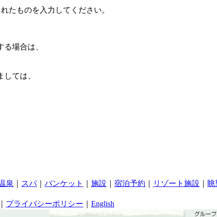
されたものを入力してください。
する場合は、
ましては、
温泉
｜
スパ
｜
バンケット
｜
施設
｜
宿泊予約
｜
リゾート施設
｜
眺
｜
プライバシーポリシー
｜
English