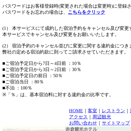
パスワードはお客様登録時(変更された場合は変更時)に登録
パスワードをお忘れの場合は、
こちらをクリック
(1） 本サービスにて成約した宿泊予約をキャンセル及び変更
本サービスでキャンセル及び変更をお願いいたします。
(2） 宿泊予約のキャンセル並びに変更に関する違約金につき
弊社の定める宿泊約款に則ってご請求させていただきます。
■ご宿泊予定日から7日～4日前 ：10％
■ご宿泊予定日から3日～2日前 ：30％
■ご宿泊予定日の前日 ：50％
■ご宿泊当日 ：80％
■不泊 ：100％
※「％」は、基本宿泊料に対する違約金の比率です。
HOME
｜
客室
｜
レストラン
｜
アクセス
｜
周辺観光
お問い合わせ
｜
サイトマップ