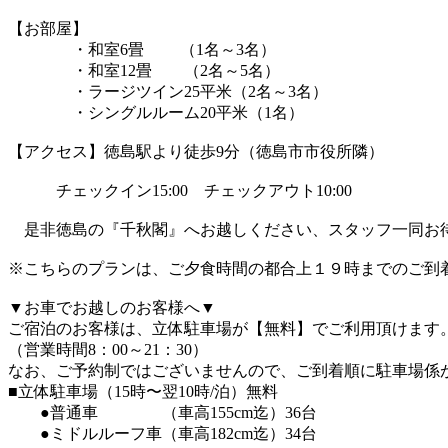
【お部屋】
・和室6畳 （1名～3名）
・和室12畳 （2名～5名）
・ラージツイン25平米（2名～3名）
・シングルルーム20平米（1名）
【アクセス】徳島駅より徒歩9分（徳島市市役所隣）
チェックイン15:00 チェックアウト10:00
是非徳島の『千秋閣』へお越しください、スタッフ一同お待
※こちらのプランは、ご夕食時間の都合上１９時までのご到
▼お車でお越しのお客様へ▼
ご宿泊のお客様は、立体駐車場が【無料】でご利用頂けます
（営業時間8：00～21：30）
なお、ご予約制ではございませんので、ご到着順に駐車場係
■立体駐車場（15時〜翌10時/泊）無料
●普通車 （車高155cm迄）36台
●ミドルルーフ車（車高182cm迄）34台