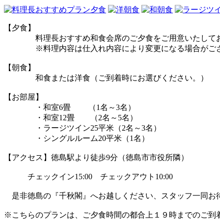
【夕食】
料理長おすすめ和食会席のご夕食をご用意いたしてお
※料理内容は仕入れ内容により変更になる場合がござ
【朝食】
和食または洋食（ご到着時にお選びください。）
【お部屋】
・和室6畳 （1名～3名）
・和室12畳 （2名～5名）
・ラージツイン25平米（2名～3名）
・シングルルーム20平米（1名）
【アクセス】徳島駅より徒歩9分（徳島市市役所隣）
チェックイン15:00 チェックアウト10:00
是非徳島の『千秋閣』へお越しください、スタッフ一同お
※こちらのプランは、ご夕食時間の都合上１９時までのご到