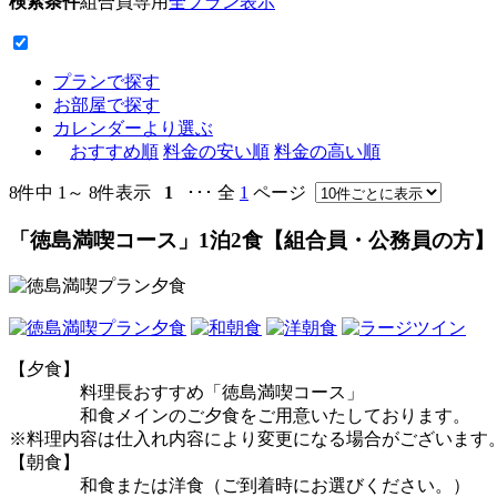
検索条件
組合員専用
全プラン表示
プランで探す
お部屋で探す
カレンダーより選ぶ
おすすめ順
料金の安い順
料金の高い順
8件中 1～ 8件表示
1
･･･ 全
1
ページ
「徳島満喫コース」1泊2食【組合員・公務員の方】
【夕食】
料理長おすすめ「徳島満喫コース」
和食メインのご夕食をご用意いたしております。
※料理内容は仕入れ内容により変更になる場合がございます
【朝食】
和食または洋食（ご到着時にお選びください。）