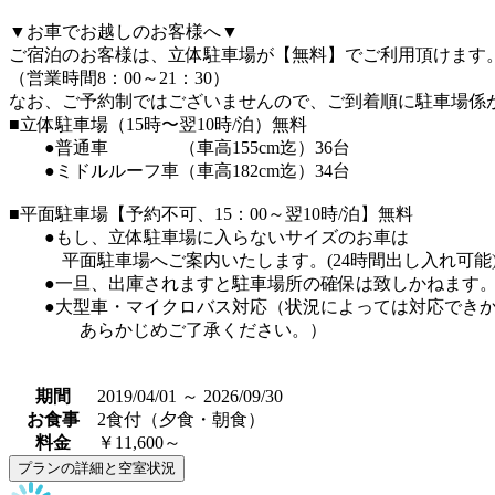
▼お車でお越しのお客様へ▼
ご宿泊のお客様は、立体駐車場が【無料】でご利用頂けます
（営業時間8：00～21：30）
なお、ご予約制ではございませんので、ご到着順に駐車場係
■立体駐車場（15時〜翌10時/泊）無料
●普通車 （車高155cm迄）36台
●ミドルルーフ車（車高182cm迄）34台
■平面駐車場【予約不可、15：00～翌10時/泊】無料
●もし、立体駐車場に入らないサイズのお車は
平面駐車場へご案内いたします。(24時間出し入れ可能
●一旦、出庫されますと駐車場所の確保は致しかねます
●大型車・マイクロバス対応（状況によっては対応できか
あらかじめご了承ください。）
期間
2019/04/01 ～ 2026/09/30
お食事
2食付（夕食・朝食）
料金
￥11,600～