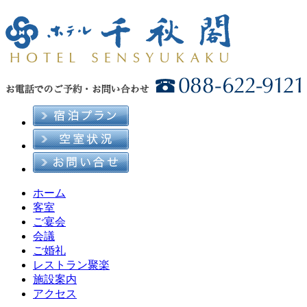
ホーム
客室
ご宴会
会議
ご婚礼
レストラン聚楽
施設案内
アクセス